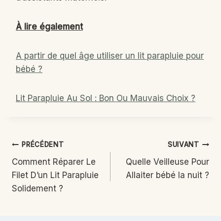
À lire également
A partir de quel âge utiliser un lit parapluie pour
bébé ?
Lit Parapluie Au Sol : Bon Ou Mauvais Choix ?
Navigation
PRÉCÉDENT
SUIVANT
Comment Réparer Le
Quelle Veilleuse Pour
de
Filet D’un Lit Parapluie
Allaiter bébé la nuit ?
l’article
Solidement ?