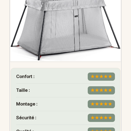
Confort :
★
★
★
★
★
Taille :
★
★
★
★
★
Montage :
★
★
★
★
★
Sécurité :
★
★
★
★
★