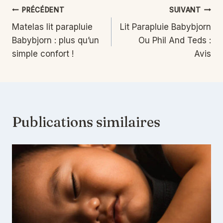
Navigation
PRÉCÉDENT
SUIVANT
Matelas lit parapluie
Lit Parapluie Babybjorn
de
Babybjorn : plus qu’un
Ou Phil And Teds :
l’article
simple confort !
Avis
Publications similaires