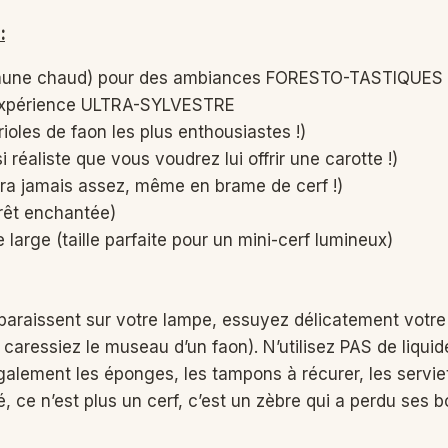
:
ir, jaune chaud) pour des ambiances FORESTO-TASTIQUES
e expérience ULTRA-SYLVESTRE
oles de faon les plus enthousiastes !)
réaliste que vous voudrez lui offrir une carotte !)
era jamais assez, même en brame de cerf !)
orêt enchantée)
large (taille parfaite pour un mini-cerf lumineux)
pparaissent sur votre lampe, essuyez délicatement votr
aressiez le museau d’un faon). N’utilisez PAS de liquid
lement les éponges, les tampons à récurer, les serviette
, ce n’est plus un cerf, c’est un zèbre qui a perdu ses boi