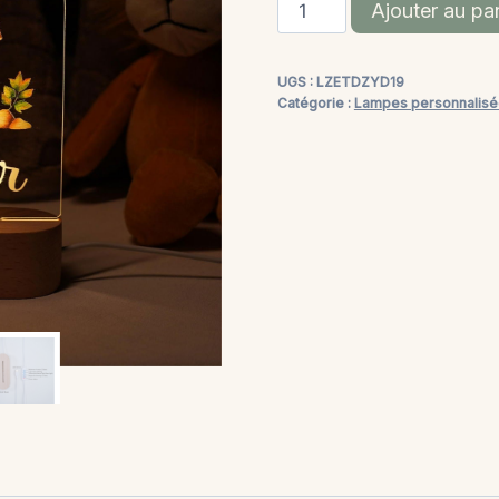
quantité
Ajouter au pa
de
Lampe
UGS :
LZETDZYD19
Personnalisée
Catégorie :
Lampes personnalis
Bébé
-
Cerf