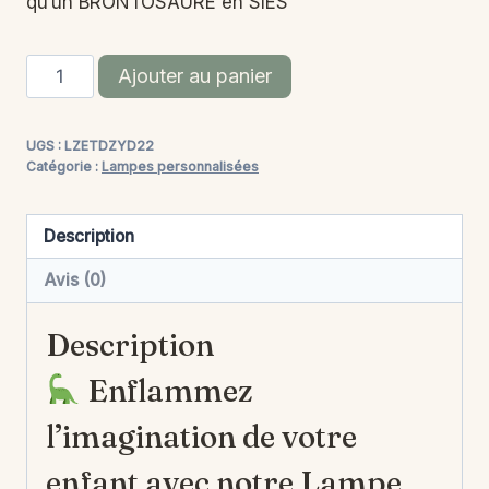
qu’un BRONTOSAURE en SIES
quantité
Alternative:
Ajouter au panier
de
Lampe
UGS :
LZETDZYD22
Personnalisée
Catégorie :
Lampes personnalisées
Bébé
-
Description
Dinosaure
Avis (0)
Description
Enflammez
l’imagination de votre
enfant avec notre Lampe