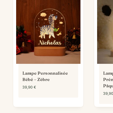
Lampe Personnalisée
Lamp
Bébé – Zèbre
Prén
Pâq
39,90
€
39,9