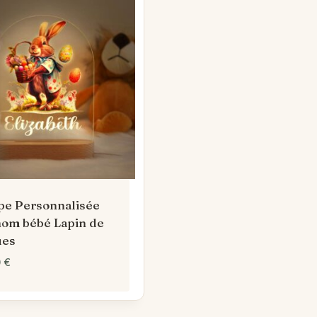
e Personnalisée
om bébé Lapin de
ues
0
€